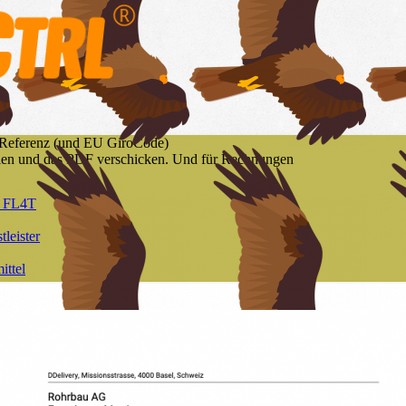
Referenz (und EU GiroCode)
len und das PDF verschicken. Und für Rechnungen
l FL4T
tleister
ittel