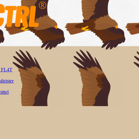
l FL4T
tleister
ittel