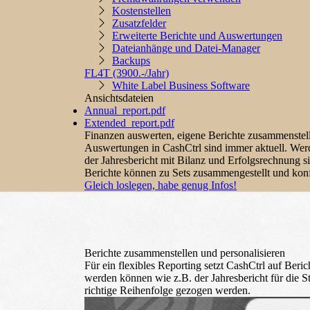
Kostenstellen
Zusatz­felder
Erweiterte Berichte und Auswertungen
Dateianhänge und Datei-Manager
Backups
FL4T
(3900.-/Jahr)
White Label Business Software
Ansichtsdateien
Annual_report.pdf
Extended_report.pdf
Finanzen auswerten, eigene Berichte zusammenstell
Auswertungen in CashCtrl sind immer aktuell. Werd
der Jahresbericht mit Bilanz und Erfolgsrechnung s
Berichte können zu Sets zusammengestellt und konfi
Gleich loslegen, habe genug Infos!
Berichte zusammenstellen und personalisieren
Für ein flexibles Reporting setzt CashCtrl auf Beri
werden können wie z.B. der Jahresbericht für die 
richtige Reihenfolge gezogen werden.