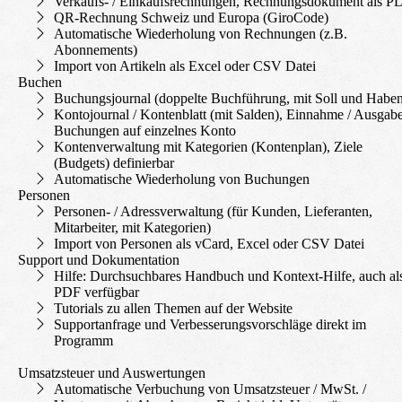
Verkaufs- / Einkaufs­rechnungen, Rechnungs­dokument als P
QR-Rechnung Schweiz und Europa (GiroCode)
Automatische Wiederholung von Rechnungen (z.B.
Abonnements)
Import von Artikeln als Excel oder CSV Datei
Buchen
Buchungs­journal (doppelte Buchführung, mit Soll und Habe
Kontojournal / Kontenblatt (mit Salden), Einnahme / Ausgab
Buchungen auf einzelnes Konto
Konten­verwaltung mit Kategorien (Kontenplan), Ziele
(Budgets) definierbar
Automatische Wiederholung von Buchungen
Personen
Personen- / Adress­verwaltung (für Kunden, Lieferanten,
Mitarbeiter, mit Kategorien)
Import von Personen als vCard, Excel oder CSV Datei
Support und Dokumentation
Hilfe: Durchsuch­bares Handbuch und Kontext-Hilfe, auch al
PDF verfügbar
Tutorials zu allen Themen auf der Website
Support­anfrage und Verbesserungs­vorschläge direkt im
Programm
Umsatzsteuer und Auswertungen
Automatische Verbuchung von Umsatzsteuer / MwSt. /