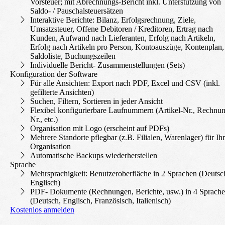
Vorsteuer; mit Abrechnungs-Bericht inkl. Unterstützung von
Saldo- / Pauschalsteuersätzen
Interaktive Berichte: Bilanz, Erfolgs­rechnung, Ziele,
Umsatzsteuer, Offene Debitoren / Kreditoren, Ertrag nach
Kunden, Aufwand nach Lieferanten, Erfolg nach Artikeln,
Erfolg nach Artikeln pro Person, Kontoauszüge, Kontenplan,
Saldoliste, Buchungszeilen
Individuelle Bericht- Zusammenstellungen (Sets)
Konfiguration der Software
Für alle Ansichten: Export nach PDF, Excel und CSV (inkl.
gefilterte Ansichten)
Suchen, Filtern, Sortieren in jeder Ansicht
Flexibel konfigurier­bare Laufnummern (Artikel-Nr., Rechnu
Nr., etc.)
Organisation mit Logo (erscheint auf PDFs)
Mehrere Standorte pflegbar (z.B. Filialen, Warenlager) für Ih
Organisation
Automatische Backups wiederherstellen
Sprache
Mehrsprachigkeit: Benutzeroberfläche in 2 Sprachen (Deutsc
Englisch)
PDF- Dokumente (Rechnungen, Berichte, usw.) in 4 Sprach
(Deutsch, Englisch, Französisch, Italienisch)
Kostenlos anmelden