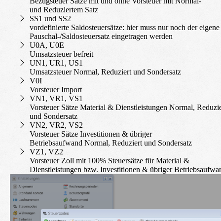
Bezugsteuer Sätze mit und ohne Vorsteuer mit
N
ormal-
und
R
eduziertem Satz
SS1 und SS2
vordefinierte Saldosteuersätze: hier muss nur noch der eigene
Pauschal-/Saldosteuersatz eingetragen werden
U0A, U0E
Umsatzsteuer befreit
UN1, UR1, US1
Umsatzsteuer
N
ormal,
R
eduziert und
S
ondersatz
V0I
Vorsteuer Import
VN1, VR1, VS1
Vorsteuer Sätze Material & Dienstleistungen
N
ormal,
R
eduzie
und
S
ondersatz
VN2, VR2, VS2
Vorsteuer Sätze Investitionen & übriger
Betriebsaufwand
N
ormal,
R
eduziert und
S
ondersatz
VZ1, VZ2
Vorsteuer Zoll mit 100% Steuersätze für Material &
Dienstleistungen bzw. Investitionen & übriger Betriebsaufwa