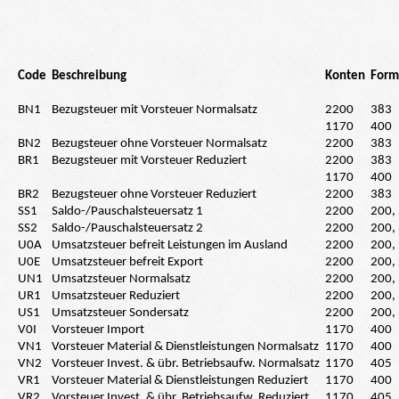
Code
Beschreibung
Konten
Formu
BN1
Bezugsteuer mit Vorsteuer Normalsatz
2200
383
1170
400
BN2
Bezugsteuer ohne Vorsteuer Normalsatz
2200
383
BR1
Bezugsteuer mit Vorsteuer Reduziert
2200
383
1170
400
BR2
Bezugsteuer ohne Vorsteuer Reduziert
2200
383
SS1
Saldo-/Pauschalsteuersatz 1
2200
200,
SS2
Saldo-/Pauschalsteuersatz 2
2200
200,
U0A
Umsatzsteuer befreit Leistungen im Ausland
2200
200,
U0E
Umsatzsteuer befreit Export
2200
200,
UN1
Umsatzsteuer Normalsatz
2200
200,
UR1
Umsatzsteuer Reduziert
2200
200,
US1
Umsatzsteuer Sondersatz
2200
200,
V0I
Vorsteuer Import
1170
400
VN1
Vorsteuer Material & Dienstleistungen Normalsatz
1170
400
VN2
Vorsteuer Invest. & übr. Betriebsaufw. Normalsatz
1170
405
VR1
Vorsteuer Material & Dienstleistungen Reduziert
1170
400
VR2
Vorsteuer Invest. & übr. Betriebsaufw. Reduziert
1170
405